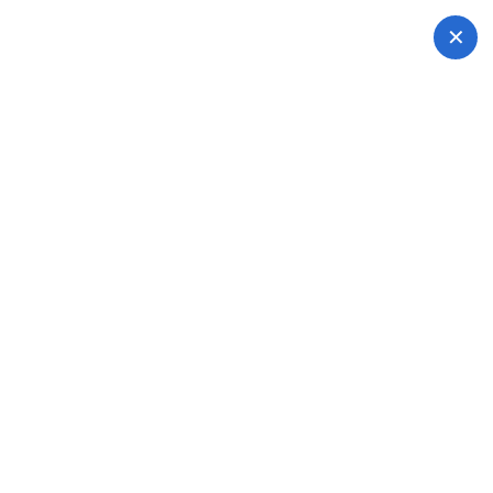
✕
网
资讯中心
联系我们
登录平台
betway必威亚洲官网
专业 · 信赖 · 安全
立即注册